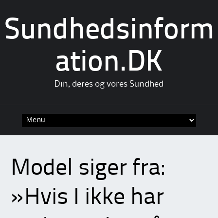
Sundhedsinform
ation.DK
Din, deres og vores Sundhed
Skip
to
content
Model siger fra:
»Hvis I ikke har