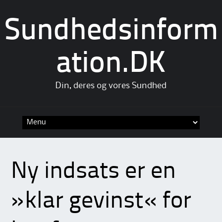
Sundhedsinform
ation.DK
Din, deres og vores Sundhed
Skip
to
content
Ny indsats er en
»klar gevinst« for