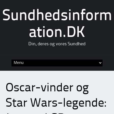
Sundhedsinform
ation.DK
Din, deres og vores Sundhed
Skip
to
content
Oscar-vinder og
Star Wars-legende: