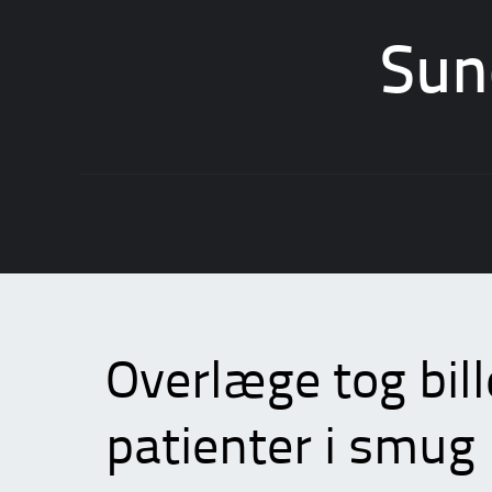
Sun
Skip
to
content
Overlæge tog bil
patienter i smug