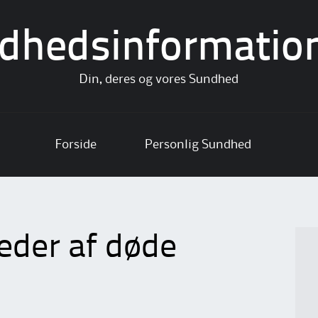
dhedsinformatio
Din, deres og vores Sundhed
Forside
Personlig Sundhed
leder af døde