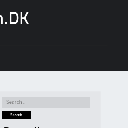
n.DK
Search
for: