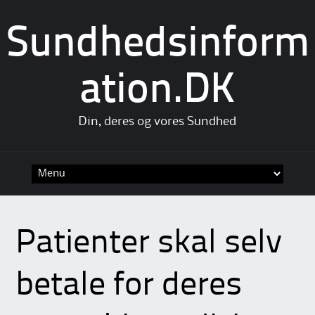
Sundhedsinform
ation.DK
Din, deres og vores Sundhed
Skip
to
content
Patienter skal selv
betale for deres