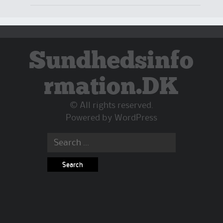
Sundhedsinfo
rmation.DK
© All rights reserved.
Powered by
WordPress
Search
for: