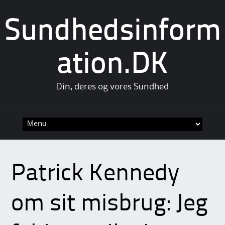
Sundhedsinform
ation.DK
Din, deres og vores Sundhed
Skip
to
content
Patrick Kennedy
om sit misbrug: Jeg