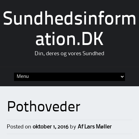
Sundhedsinform
ation.DK
Din, deres og vores Sundhed
Skip
to
content
Pothoveder
Posted on
oktober 1, 2016
by
Af Lars Møller