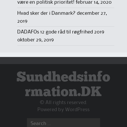
være en politisk prioritet!
februar 14, 2020
Hvad sker der i Danmark?
december 27,
2019
DADAFOs 12 gode råd til røgfrihed 2019
oktober 29, 2019
Sundhedsinfo
rmation.DK
© All rights reserved.
Powered by
WordPress
Search