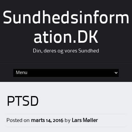
Sundhedsinform
ation.DK
Din, deres og vores Sundhed
Skip
to
content
PTSD
Posted on
marts 14, 2016
by
Lars Møller