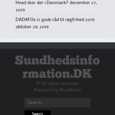
Hvad sker der i Danmark?
december 27,
2019
DADAFOs 12 gode råd til røgfrihed 2019
oktober 29, 2019
Sundhedsinfo
rmation.DK
© All rights reserved.
Powered by
WordPress
Search
for: