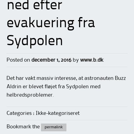
ned efter
evakuering fra
Sydpolen
Posted on
december 1, 2016
by
www.b.dk
Det har vakt massiv interesse, at astronauten Buzz
Aldrin er blevet fløjet fra Sydpolen med
helbredsproblemer.
Categories : Ikke-kategoriseret
Bookmark the
permalink