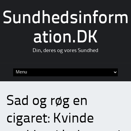
Sundhedsinform
ation.DK
Din, deres og vores Sundhed
Skip
to
content
Sad og røg en
cigaret: Kvinde