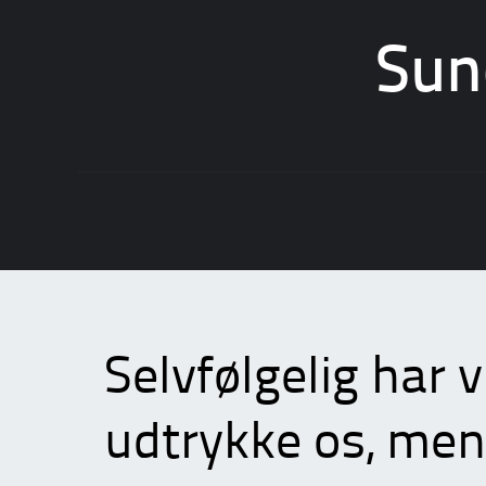
Sun
Skip
to
content
Selvfølgelig har vi 
udtrykke os, me