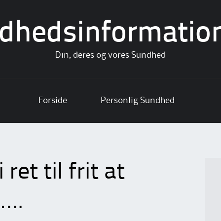
dhedsinformatio
Din, deres og vores Sundhed
Forside
Personlig Sundhed
ret til frit at
n….