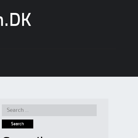
n.DK
Search
for: