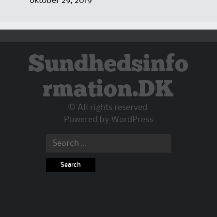
oktober 29, 2019
Sundhedsinfo
rmation.DK
© All rights reserved.
Powered by
WordPress
Search
for: