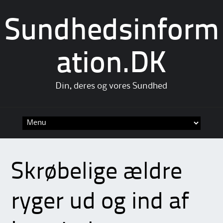
Sundhedsinform
ation.DK
Din, deres og vores Sundhed
Skip
to
content
Skrøbelige ældre
ryger ud og ind af