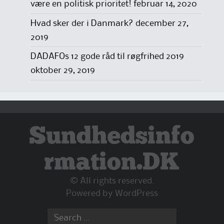
være en politisk prioritet!
februar 14, 2020
Hvad sker der i Danmark?
december 27,
2019
DADAFOs 12 gode råd til røgfrihed 2019
oktober 29, 2019
Sundhedsinfo
rmation.DK
© All rights reserved.
Powered by
WordPress
Search