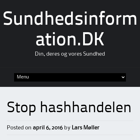
Sundhedsinform
ation.DK
Din, deres og vores Sundhed
Skip
to
content
Stop hashhandelen
Posted on
april 6, 2016
by
Lars Møller