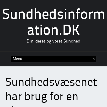
Sundhedsinform
ation.DK
Din, deres og vores Sundhed
Skip
to
content
Sundhedsvæsenet
har brug for en