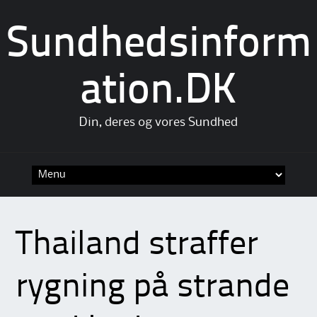
Sundhedsinform
ation.DK
Din, deres og vores Sundhed
Skip
to
content
Thailand straffer
rygning på strande