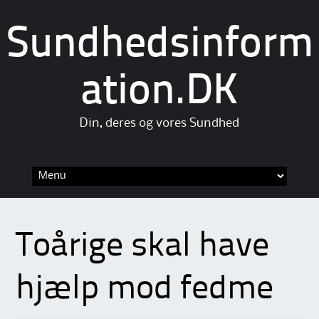
Sundhedsinform
ation.DK
Din, deres og vores Sundhed
Skip
to
content
Toårige skal have
hjælp mod fedme