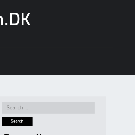
n.DK
Search
for: