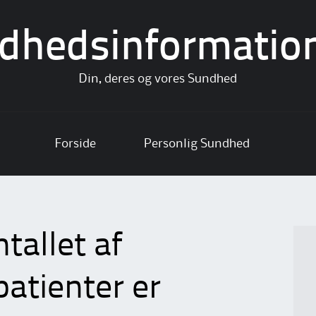
dhedsinformatio
Din, deres og vores Sundhed
Forside
Personlig Sundhed
tallet af
patienter er