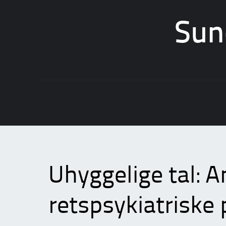
Sun
Skip
to
content
Uhyggelige tal: An
retspsykiatriske 