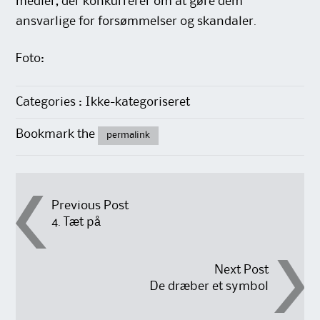
medier, der konkurrerer om at gøre dem
ansvarlige for forsømmelser og skandaler.
Foto:
Categories : Ikke-kategoriseret
Bookmark the
permalink
Post
Previous Post
4. Tæt på
navigation
Next Post
De dræber et symbol