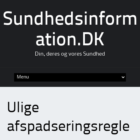
Sundhedsinform
ation.DK
Din, deres og vores Sundhed
Skip
to
content
Ulige
afspadseringsregle