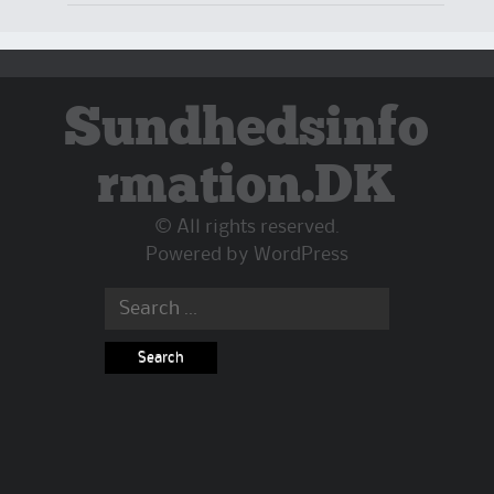
Sundhedsinfo
rmation.DK
© All rights reserved.
Powered by
WordPress
Search
for: