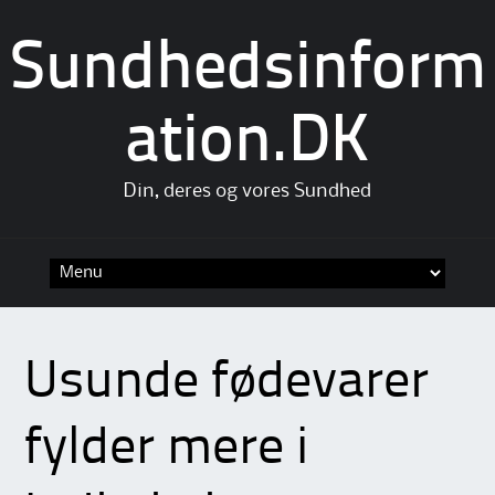
Sundhedsinform
ation.DK
Din, deres og vores Sundhed
Skip
to
content
Usunde fødevarer
fylder mere i