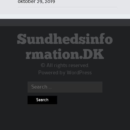
oktober 29, 2019
Sundhedsinfo
rmation.DK
© All rights reserved.
Powered by
WordPress
Search
for: