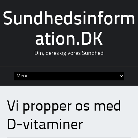
Sundhedsinform
ation.DK
Din, deres og vores Sundhed
Skip
to
content
Vi propper os med
D-vitaminer