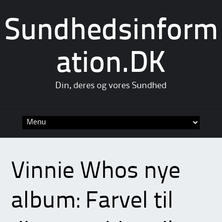
Sundhedsinform
ation.DK
Din, deres og vores Sundhed
Skip
to
content
Vinnie Whos nye
album: Farvel til