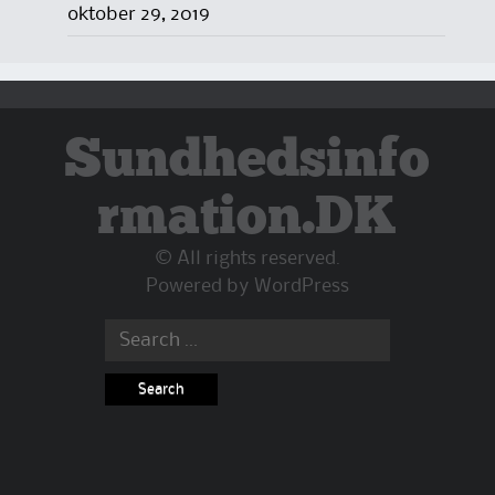
oktober 29, 2019
Sundhedsinfo
rmation.DK
© All rights reserved.
Powered by
WordPress
Search
for: