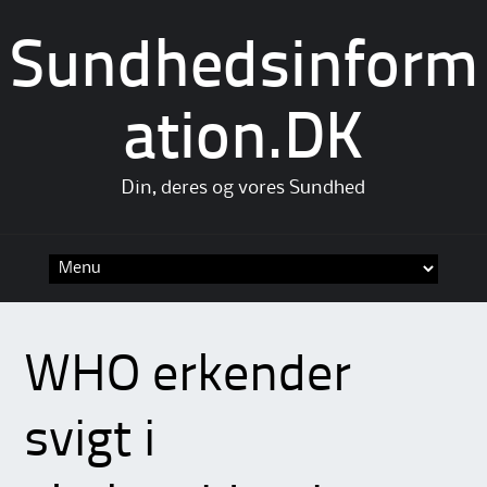
Sundhedsinform
ation.DK
Din, deres og vores Sundhed
Skip
to
content
WHO erkender
svigt i