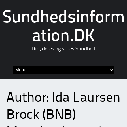
Sundhedsinform
ation.DK
Din, deres og vores Sundhed
Skip
to
content
Author:
Ida Laursen
Brock (BNB)