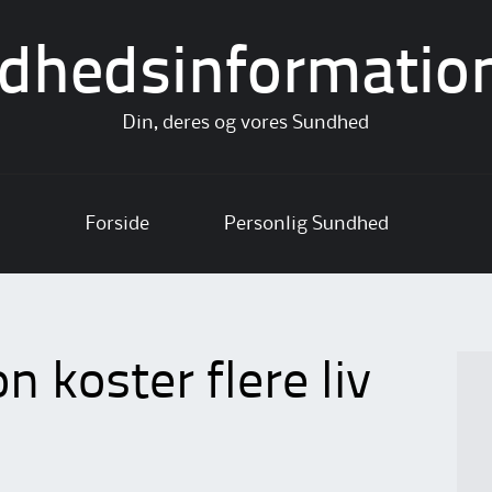
dhedsinformatio
Din, deres og vores Sundhed
Forside
Personlig Sundhed
 koster flere liv