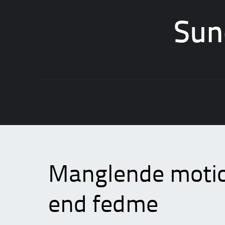
Sun
Skip
to
content
Manglende motion
end fedme