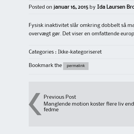
Posted on
januar 16, 2015
by
Ida Laursen Br
Fysisk inaktivitet slår omkring dobbelt så m
overvægt gør. Det viser en omfattende euro
Categories : Ikke-kategoriseret
Bookmark the
permalink
Post
Previous Post
Manglende motion koster flere liv end
fedme
navigation