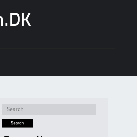
n.DK
Search
for: