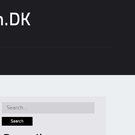
n.DK
Search
for: