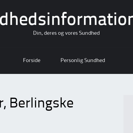
dhedsinformatio
Din, deres og vores Sundhed
Forside
Personlig Sundhed
, Berlingske