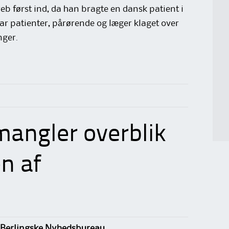
b først ind, da han bragte en dansk patient i
ar patienter, pårørende og læger klaget over
nger.
angler overblik
n af
 Berlingske Nyhedsbureau