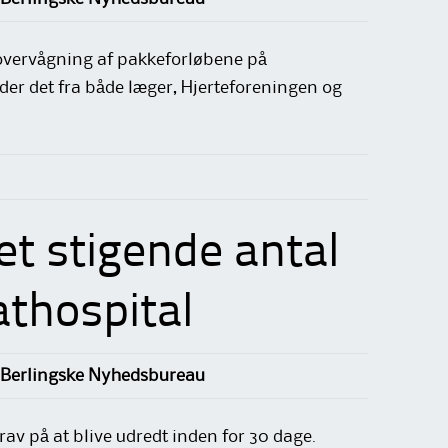
e overvågning af pakkeforløbene på
yder det fra både læger, Hjerteforeningen og
et stigende antal
athospital
 Berlingske Nyhedsbureau
krav på at blive udredt inden for 30 dage.