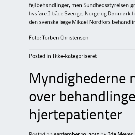
fejlbehandlinger, men Sundhedsstyrelsen gre
livsfare.I både Sverige, Norge og Danmark h
den svenske læge Mikael Nordfors behandli
Foto: Torben Christensen
Posted in Ikke-kategoriseret
Myndighederne m
over behandlinge
hjertepatienter
Posted on
september 10, 2015
by
Ida Meyer,