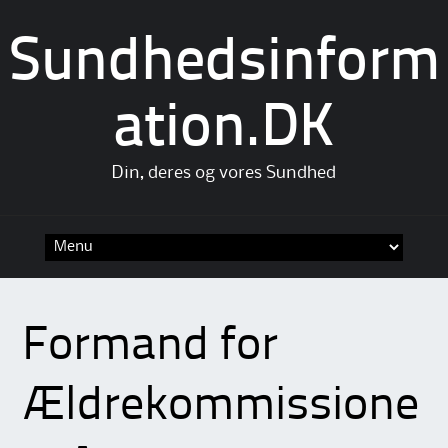
Sundhedsinform
ation.DK
Din, deres og vores Sundhed
Skip
to
content
Formand for
Ældrekommissione