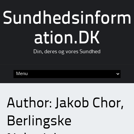
Sundhedsinform
ation.DK
Din, deres og vores Sundhed
Skip
to
content
Author:
Jakob Chor,
Berlingske