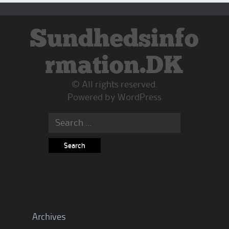
Sundhedsinfo
rmation.DK
© All rights reserved.
Powered by
WordPress
Search
for:
Archives