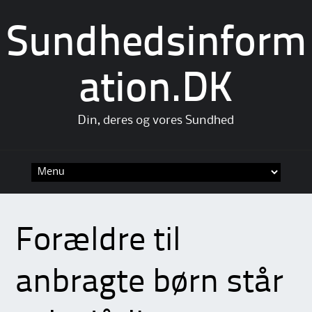
Sundhedsinform
ation.DK
Din, deres og vores Sundhed
Skip
to
content
Forældre til
anbragte børn står