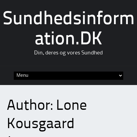
Sundhedsinform
ation.DK
Din, deres og vores Sundhed
Skip
to
content
Author:
Lone
Kousgaard