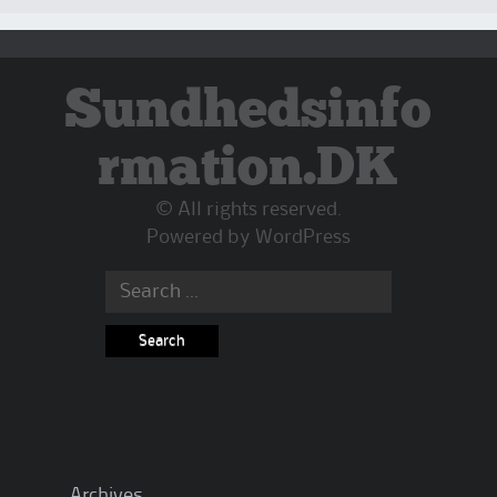
Sundhedsinfo
rmation.DK
© All rights reserved.
Powered by
WordPress
Search
for:
Archives