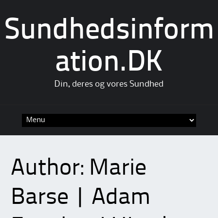
Sundhedsinform
ation.DK
Din, deres og vores Sundhed
Skip
to
content
Author:
Marie
Barse | Adam