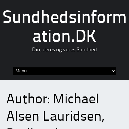
Sundhedsinform
ation.DK
Din, deres og vores Sundhed
Skip
to
content
Author:
Michael
Alsen Lauridsen,