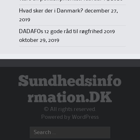
Hvad sker der i Danmark?
december 27,
2019
DADAFOs 12 gode råd til røgfrihed 2019
oktober 29, 2019
Sundhedsinfo
rmation.DK
© All rights reserved.
Powered by
WordPress
Search
for: