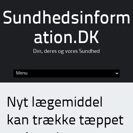
Sundhedsinform
ation.DK
Din, deres og vores Sundhed
Skip
to
content
Nyt lægemiddel
kan trække tæppet