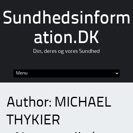
Sundhedsinform
ation.DK
Din, deres og vores Sundhed
Skip
to
content
Author:
MICHAEL
THYKIER