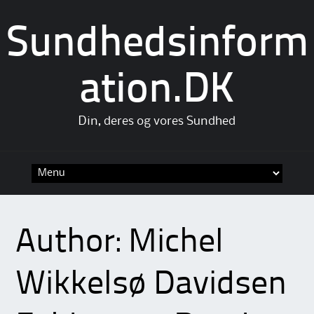
Sundhedsinform
ation.DK
Din, deres og vores Sundhed
Skip
to
content
Author:
Michel
Wikkelsø Davidsen