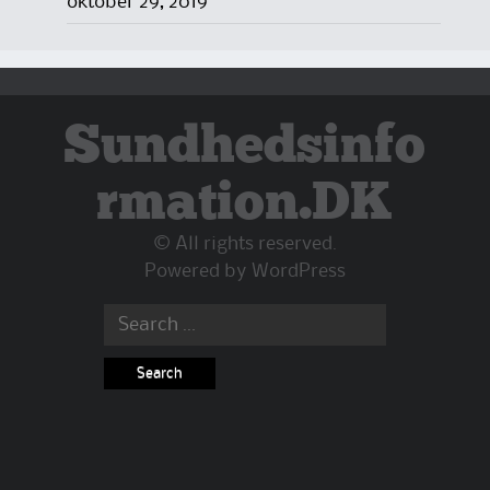
oktober 29, 2019
Sundhedsinfo
rmation.DK
© All rights reserved.
Powered by
WordPress
Search
for: