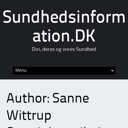
Sundhedsinform
ation.DK
Din, deres og vores Sundhed
Skip
to
content
Author:
Sanne
Wittrup