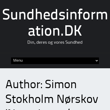
Sundhedsinform
ation.DK
Din, deres og vores Sundhed
Skip
to
content
Author:
Simon
Stokholm Nørskov