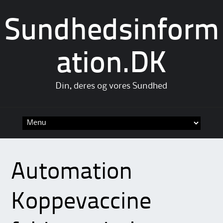
Sundhedsinform
ation.DK
Din, deres og vores Sundhed
Skip
to
content
Automation
Koppevaccine