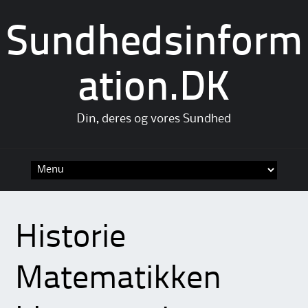
Sundhedsinform
ation.DK
Din, deres og vores Sundhed
Skip
to
content
Historie
Matematikken