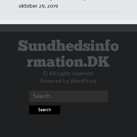
oktober 29, 2019
Sundhedsinfo
rmation.DK
© All rights reserved.
Powered by
WordPress
Search
for: