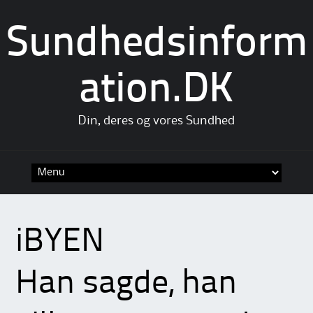
Sundhedsinform
ation.DK
Din, deres og vores Sundhed
Skip
to
content
iBYEN
Han sagde, han