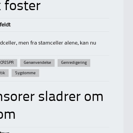
 foster
feldt
dceller, men fra stamceller alene, kan nu
CRISPR
Genanvendelse
Genredigering
itik
Sygdomme
sorer sladrer om
dom