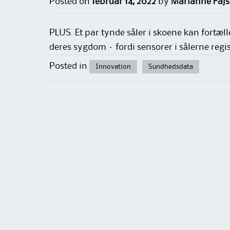
Posted on
februar 14, 2022
by
Marianne Fajs
PLUS. Et par tynde såler i skoene kan fortæl
deres sygdom – fordi sensorer i sålerne regis
Posted in
Innovation
Sundhedsdata