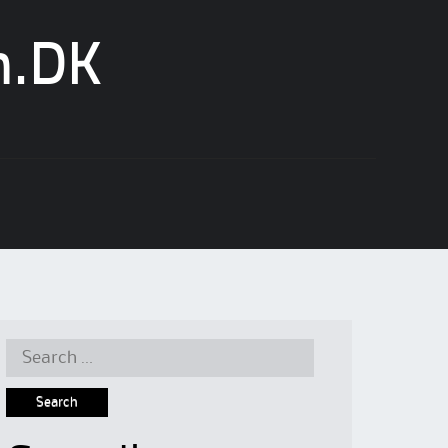
n.DK
Search
for: