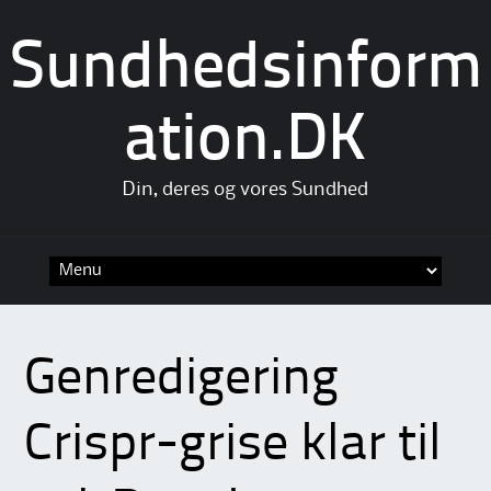
Sundhedsinform
ation.DK
Din, deres og vores Sundhed
Skip
to
content
Genredigering
Crispr-grise klar til