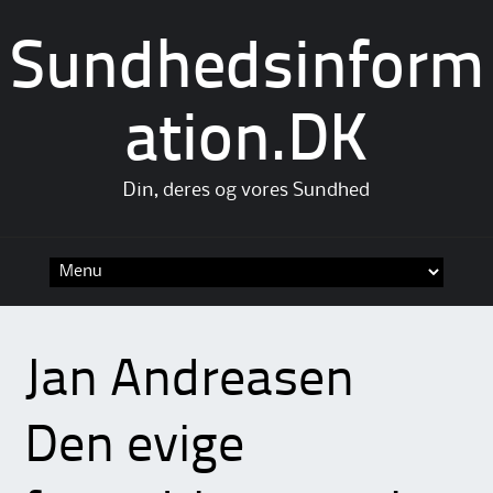
Sundhedsinform
ation.DK
Din, deres og vores Sundhed
Skip
to
content
Jan Andreasen
Den evige