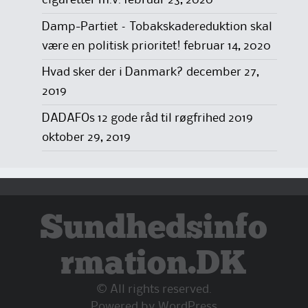
cigaretter m.v.
februar 23, 2020
Damp-Partiet – Tobakskadereduktion skal
være en politisk prioritet!
februar 14, 2020
Hvad sker der i Danmark?
december 27,
2019
DADAFOs 12 gode råd til røgfrihed 2019
oktober 29, 2019
Sundhedsinfo
rmation.DK
© All rights reserved.
Powered by
WordPress