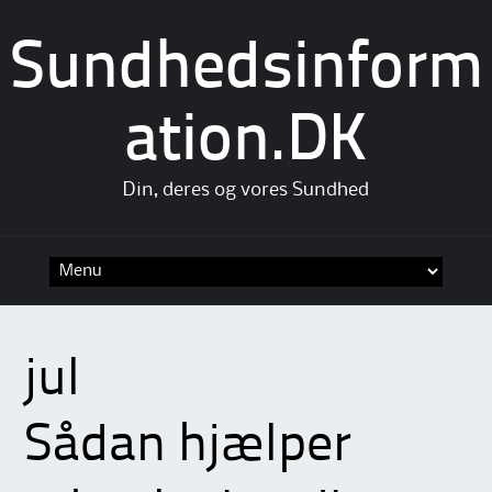
Sundhedsinform
ation.DK
Din, deres og vores Sundhed
Skip
to
content
jul
Sådan hjælper