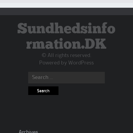
Sundhedsinfo
rmation.DK
© All rights reserved.
Powered by
WordPress
Search
for:
Archives