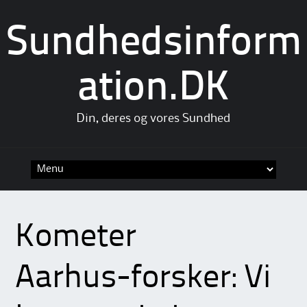
Sundhedsinform
ation.DK
Din, deres og vores Sundhed
Skip
to
content
Kometer
Aarhus-forsker: Vi