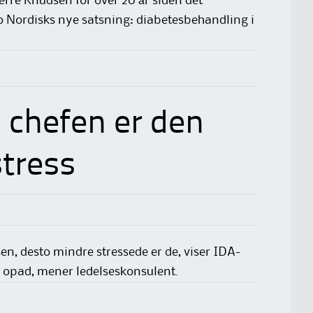
erre Knudsen for over 20 år siden det
 Nordisks nye satsning: diabetes­behandling i
 chefen er den
tress
sen, desto mindre stressede er de, viser IDA-
de opad, mener ledelseskonsulent.