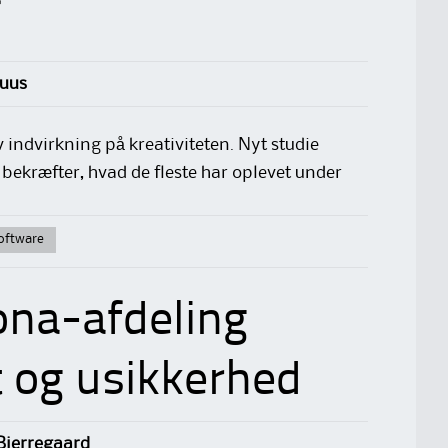
f
huus
 indvirkning på kreativiteten. Nyt studie
 bekræfter, hvad de fleste har oplevet under
oftware
ona-afdeling
t og usikkerhed
 Bjerregaard