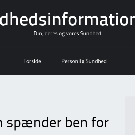
dhedsinformatio
Din, deres og vores Sundhed
Forside
Personlig Sundhed
 spænder ben for