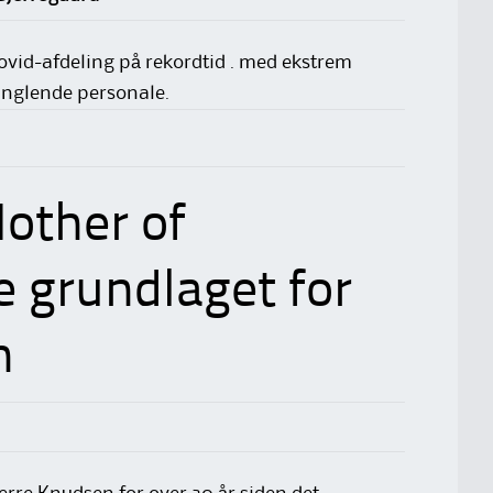
ovid-afdeling på rekordtid . med ekstrem
anglende personale.
other of
e grundlaget for
n