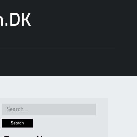
n.DK
Search
for: