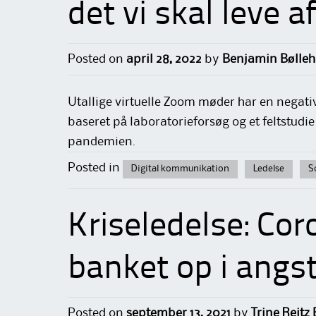
det vi skal leve a
Posted on
april 28, 2022
by
Benjamin Bølle
Utallige virtuelle Zoom møder har en negativ
baseret på laboratorieforsøg og et feltstudie
pandemien.
Posted in
Digital kommunikation
Ledelse
S
Kriseledelse: Cor
banket op i angs
Posted on
september 13, 2021
by
Trine Reitz