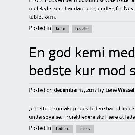
PLUS. Trods en del modstand skabte Lotte Bj
molekyle, som har dannet grundlag for Novo
tabletform.
Posted in
kemi
Ledelse
En god kemi med
bedste kur mod s
Posted on
december 17, 2017
by
Lene Wessel
Jo tættere kontakt projektledere har til ledel
undersøgelse. Projekt­ledere skal lære at le
Posted in
Ledelse
stress