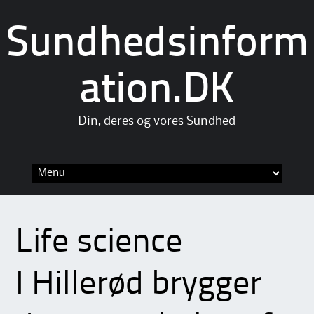
Sundhedsinform
ation.DK
Din, deres og vores Sundhed
Skip
to
content
Life science
I Hillerød brygger