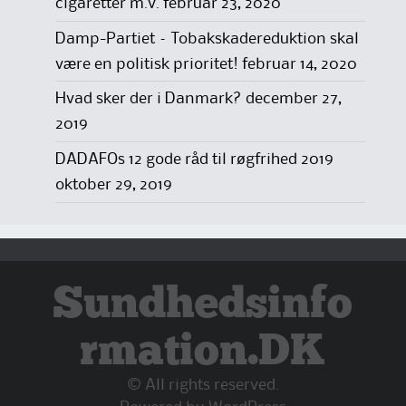
cigaretter m.v.
februar 23, 2020
Damp-Partiet – Tobakskadereduktion skal
være en politisk prioritet!
februar 14, 2020
Hvad sker der i Danmark?
december 27,
2019
DADAFOs 12 gode råd til røgfrihed 2019
oktober 29, 2019
Sundhedsinfo
rmation.DK
© All rights reserved.