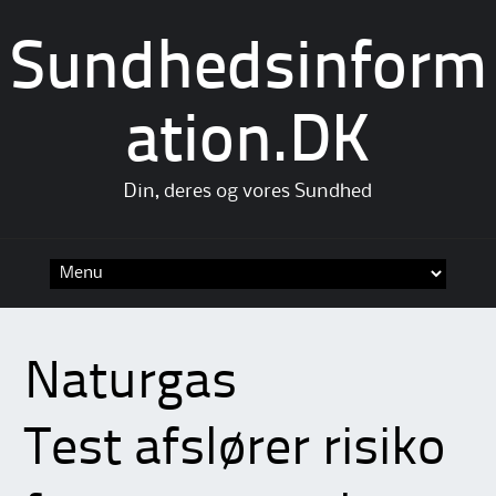
Sundhedsinform
ation.DK
Din, deres og vores Sundhed
Skip
to
content
Naturgas
Test afslører risiko