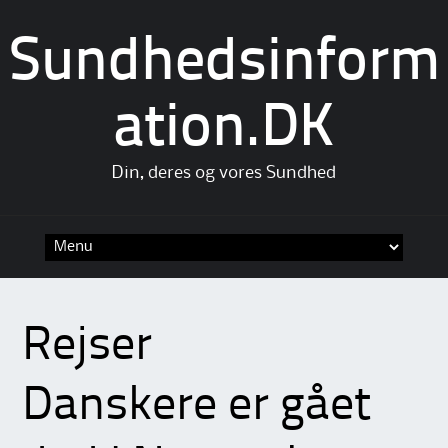
Sundhedsinform
ation.DK
Din, deres og vores Sundhed
Skip
to
content
Rejser
Danskere er gået