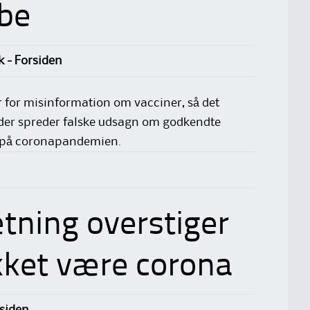
be
k - Forsiden
r for misinformation om vacciner, så det
, der spreder falske udsagn om godkendte
 på coronapandemien.
ning overstiger
kket være corona