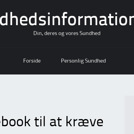
dhedsinformatio
Din, deres og vores Sundhed
Forside
Personlig Sundhed
book til at kræve