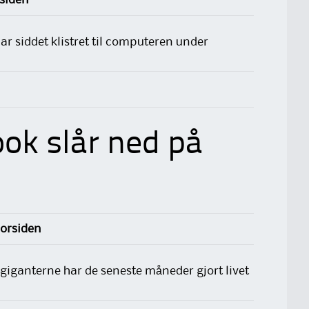
rsiden
r siddet klistret til computeren under
ok slår ned på
Forsiden
-giganterne har de seneste måneder gjort livet