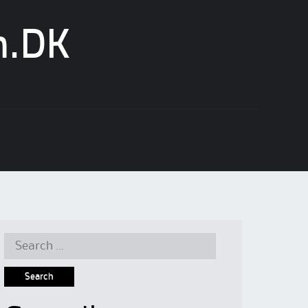
n.DK
Search
for: